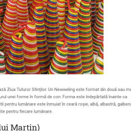
ză Ziua Tuturor Sfinților. Un Newweling este format din două sau m
n jurul unei forme în formă de con. Forma este îndepărtată înainte ca
itil pentru lumânare este înmuiat în ceară roșie, albă, albastră, galbe
ite pentru fiecare lumânare.
lui Martin)