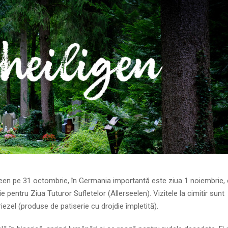
oween pe 31 octombrie, în Germania importantă este ziua 1 noiembrie,
ie pentru Ziua Tuturor Sufletelor (Allerseelen). Vizitele la cimitir sunt
riezel (produse de patiserie cu drojdie împletită).