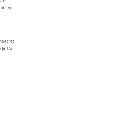
 pot
rate cu
onsacrat
ții. Cu