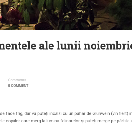
mentele ale lunii noiembri
Comments
0 COMMENT
 face frig, dar vă puteți încălzi cu un pahar de Glühwein (vin fiert) î
le copiilor care merg la lumina felinarelor și puteți merge pe pârtiile