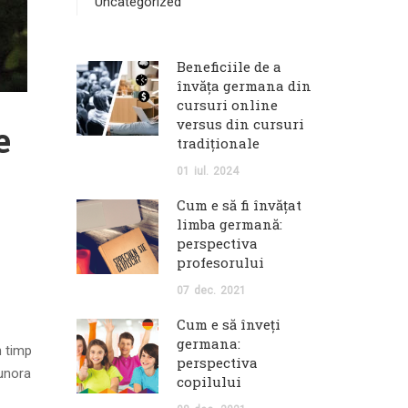
Uncategorized
Beneficiile de a
învăța germana din
cursuri online
versus din cursuri
e
tradiționale
01
iul.
2024
Cum e să fi învăţat
limba germană:
perspectiva
profesorului
07
dec.
2021
Cum e să înveţi
germana:
n timp
perspectiva
 unora
copilului