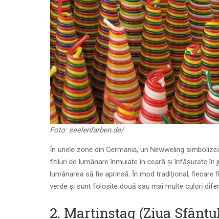
Foto: seelenfarben.de/
În unele zone din Germania, un Newweling simbolizea
fitiluri de lumânare înmuiate în ceară și înfășurate î
lumânarea să fie aprinsă. În mod tradițional, fiecare f
verde și sunt folosite
două sau mai multe culori difer
2. Martinstag (Ziua Sfântu