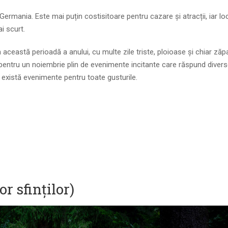
 Germania. Este mai puțin costisitoare pentru cazare și atracții, iar loc
i scurt.
ceastă perioadă a anului, cu multe zile triste, ploioase și chiar ză
entru un noiembrie plin de evenimente incitante care răspund divers
z, există evenimente pentru toate gusturile.
or sfinților)