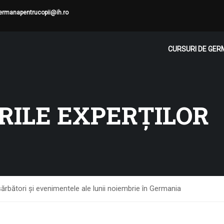
ermanapentrucopii@ih.ro
CURSURI DE GE
ILE EXPERȚILOR
sărbători și evenimentele ale lunii noiembrie în Germania