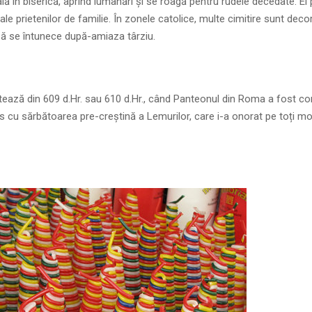
ială în biserică, aprind lumânări și se roagă pentru rudele decedate. Ei
e prietenilor de familie. În zonele catolice, multe cimitire sunt deco
e să se întunece după-amiaza târziu.
 datează din 609 d.Hr. sau 610 d.Hr., când Panteonul din Roma a fost c
is cu sărbătoarea pre-creștină a Lemurilor, care i-a onorat pe toți mor