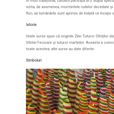
În mod tradițional, catolicii participă la o slujbă spec
vizita, de asemenea, mormintele rudelor decedate și al
flori, iar lumânările sunt aprinse de îndată ce încep
Istorie
Unele surse spun că originile Zilei Tuturor Sfinților
Sfintei Fecioare și tuturor martirilor. Aceasta a coinc
toate acestea, alte surse au date diferite.
Simboluri