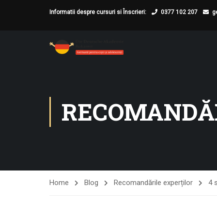
Informatii despre cursuri si Înscrieri:
0377 102 207
g
RECOMANDĂR
Home
Blog
Recomandările experților
4 