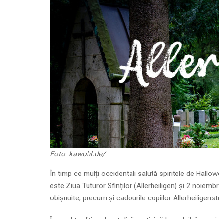
Foto: kawohl.de/
În timp ce mulți occidentali salută spiritele de Hall
este Ziua Tuturor Sfinților (Allerheiligen) și 2 noiembr
obișnuite, precum și cadourile copiilor Allerheiligenst