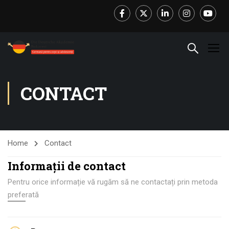
Facebook
Twitter
LinkedIn
Instagram
Youtube
CONTACT
Home
Contact
Informații de contact
Pentru orice informație vă rugăm să ne contactați prin metoda
preferată