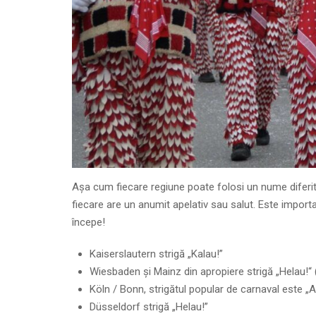
Așa cum fiecare regiune poate folosi un nume diferit p
fiecare are un anumit apelativ sau salut. Este importa
începe!
Kaiserslautern strigă „Kalau!”
Wiesbaden și Mainz din apropiere strigă „Helau!“
Köln / Bonn, strigătul popular de carnaval este „A
Düsseldorf strigă „Helau!”