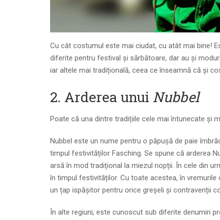
Cu cât costumul este mai ciudat, cu atât mai bine! E
diferite pentru festival și sărbătoare, dar au și mod
iar altele mai tradițională, ceea ce înseamnă că și c
2. Arderea unui
Nubbel
Poate că una dintre tradițiile cele mai întunecate și 
Nubbel este un nume pentru o păpușă de paie îmbrăcat
timpul festivităților Fasching. Se spune că arderea N
arsă în mod tradițional la miezul nopții. În cele din
în timpul festivităților. Cu toate acestea, în vremuri
un țap ispășitor pentru orice greșeli și contravenții c
În alte regiuni, este cunoscut sub diferite denumiri 