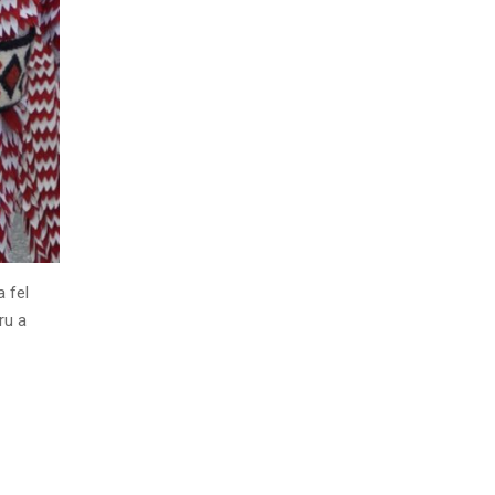
a fel
ru a