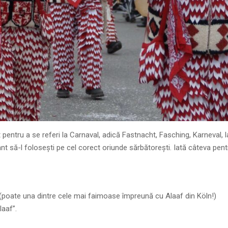
entru a se referi la Carnaval, adică Fastnacht, Fasching, Karneval, l
nt să-l folosești pe cel corect oriunde sărbătorești. Iată câteva pent
 (poate una dintre cele mai faimoase împreună cu Alaaf din Köln!)
laaf”.