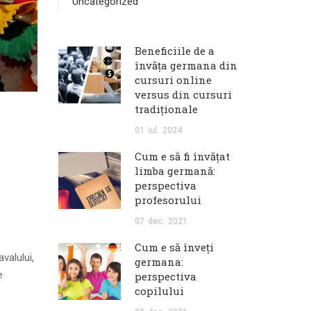
Uncategorized
Beneficiile de a
învăța germana din
cursuri online
versus din cursuri
tradiționale
01
iul.
2024
Cum e să fi învăţat
limba germană:
perspectiva
profesorului
07
dec.
2021
Cum e să înveţi
valului,
germana:
e
perspectiva
copilului