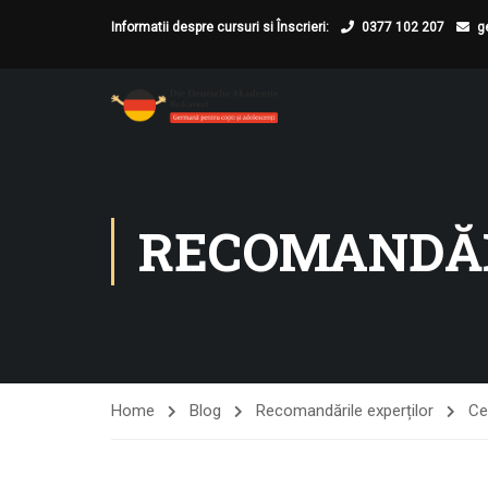
Informatii despre cursuri si Înscrieri:
0377 102 207
g
RECOMANDĂR
Home
Blog
Recomandările experților
Ce