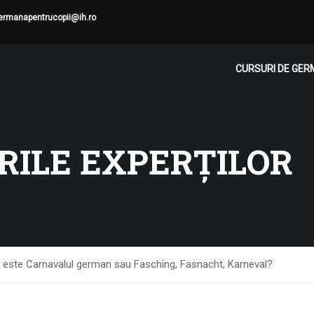
ermanapentrucopii@ih.ro
CURSURI DE GE
ILE EXPERȚILOR
 este Carnavalul german sau Fasching, Fasnacht, Karneval?