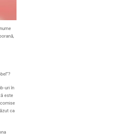
u nume
mporană,
bbel”?
b-uri în
ză este
e comise
văzut ca
zona