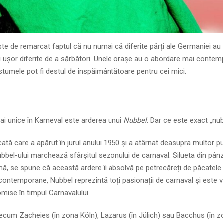
ste de remarcat faptul că nu numai că diferite părți ale Germaniei a
uri ușor diferite de a sărbători. Unele orașe au o abordare mai conte
ostumele pot fi destul de înspăimântătoare pentru cei mici.
mai unice în Karneval este arderea unui
Nubbel
. Dar ce este exact „nu
ă care a apărut în jurul anului 1950 și a atârnat deasupra multor pu
ubbel-ului marchează sfârșitul sezonului de carnaval. Silueta din pân
 urmă, se spune că această ardere îi absolvă pe petrecăreți de păcatel
le contemporane, Nubbel reprezintă toți pasionații de carnaval și este 
omise în timpul Carnavalului.
precum Zacheies (în zona Köln), Lazarus (în Jülich) sau Bacchus (în 