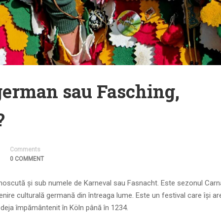
german sau Fasching,
?
Comments
0 COMMENT
noscută și sub numele de Karneval sau Fasnacht. Este sezonul Carna
ire culturală germană din întreaga lume. Este un festival care își ar
t deja împământenit în Köln până în 1234.