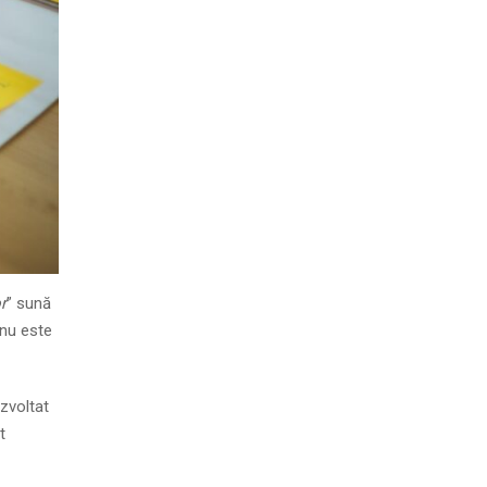
r
” sună
 nu este
zvoltat
t