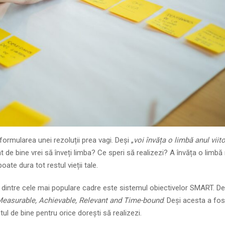
ormularea unei rezoluții prea vagi. Deși „
voi învăța o limbă anul viito
t de bine vrei să înveți limba? Ce speri să realizezi? A învăța o limbă
oate dura tot restul vieții tale.
l dintre cele mai populare cadre este sistemul obiectivelor SMART. De
Measurable, Achievable, Relevant
and
Time-bound
. Deși acesta a fos
ul de bine pentru orice dorești să realizezi.