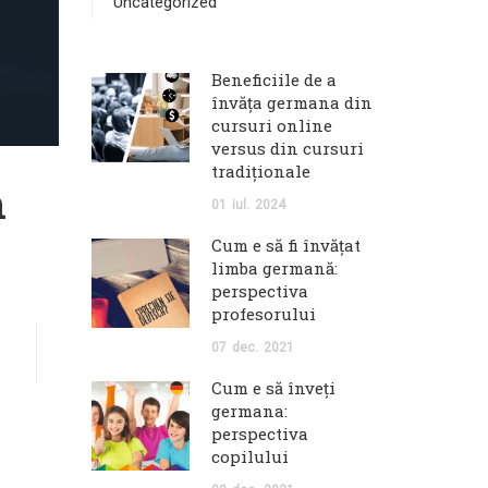
Uncategorized
Beneficiile de a
învăța germana din
cursuri online
versus din cursuri
tradiționale
n
01
iul.
2024
Cum e să fi învăţat
limba germană:
perspectiva
profesorului
07
dec.
2021
Cum e să înveţi
germana:
perspectiva
copilului