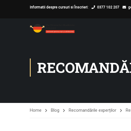
Informatii despre cursuri si Înscrieri:
0377 102 207
g
RECOMANDĂR
Home
Blog
Recomandările experților
Re