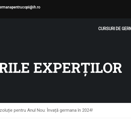
ermanapentrucopii@ih.ro
CURSURI DE GE
ILE EXPERȚILOR
zoluție pentru Anul Nou: Învață germana în 2024!