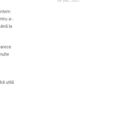
08
dec.
2021
suntem
ntru a-
până la
oarece
multe
bă utilă