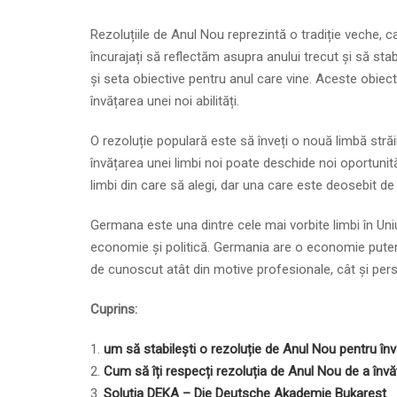
Rezoluțiile de Anul Nou reprezintă o tradiție veche, c
încurajați să reflectăm asupra anului trecut și să sta
și seta obiective pentru anul care vine. Aceste obiect
învățarea unei noi abilități.
O rezoluție populară este să înveți o nouă limbă străi
învățarea unei limbi noi poate deschide noi oportunităț
limbi din care să alegi, dar una care este deosebit de
Germana este una dintre cele mai vorbite limbi în Uni
economie și politică. Germania are o economie puterni
de cunoscut atât din motive profesionale, cât și per
Cuprins:
um să stabilești o rezoluție de Anul Nou pentru î
Cum să îți respecți rezoluția de Anul Nou de a în
Soluția DEKA – Die Deutsche Akademie
Bukarest