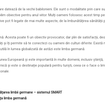
are datează de la vechii babilonieni. Ele sunt o modalitate prin care 
bilim obiective pentru anul viitor. Mulți oameni folosesc acest timp pe
ive pot fi legate de mai multe aspecte, de la îmbunătățirea sănătății 
nă. Acesta poate fi un obiectiv provocator, dar plin de satisfacții, de
i și îți permite să te conectezi cu oameni din culturi diferite. Există 
 utilă în lumea globalizată de astăzi este limba germană.
unea Europeană și este importantă în multe domenii, inclusiv știință,
că și este o destinație populară pentru turiști, ceea ce o face o lim
sonale.
nvățarea limbii germane – sistemul SMART
văța limba germană