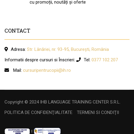
cu promoții, noutăți și oferte
CONTACT
Adresa:
Str. Lânăriei, nr. 93-95, București, România
Informatii despre cursuri si Înscrieri:
Tel:
0377 102 207
Mail:
cursuripentrucopii@ih.ro
Copyright © 2024 IHB LANGUAGE TRAINING CENTER S.R.L.
POLITICA DE CONFIDENŢIALITATE
TERMENI SI CONDIŢII
|